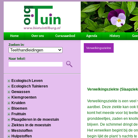
Home
Over ons
Cursusaanbod
Agenda
History
Goe
Zoeken in:
Naar tekst:
Ecologisch Leven
Ecologisch Tuinieren
Gewassen
Kiemgroenten
Kruiden
Bloemen
Fruittuin
Plaagdieren in de moestuin
Ziektes in de moestuin
Meststoffen
Hulpstoffen