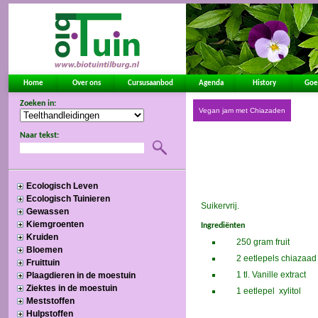
Home
Over ons
Cursusaanbod
Agenda
History
Goe
Zoeken in:
Naar tekst:
Ecologisch Leven
Ecologisch Tuinieren
Gewassen
Kiemgroenten
Kruiden
Bloemen
Fruittuin
Plaagdieren in de moestuin
Ziektes in de moestuin
Meststoffen
Hulpstoffen