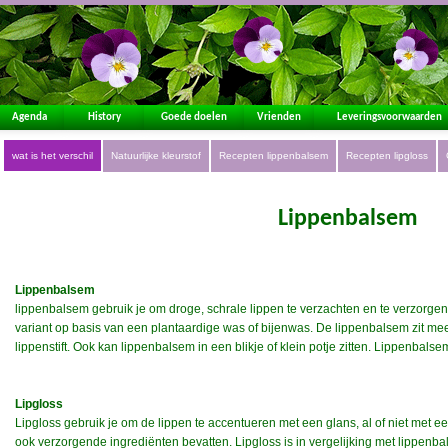
Agenda
History
Goede doelen
Vrienden
Leveringsvoorwaarden