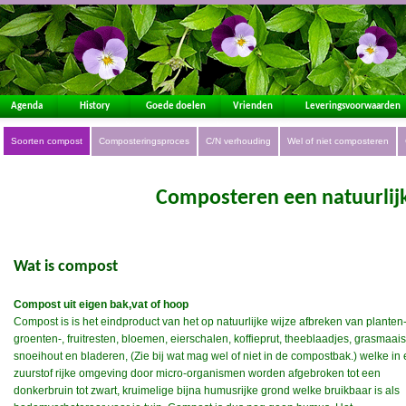
Agenda
History
Goede doelen
Vrienden
Leveringsvoorwaarden