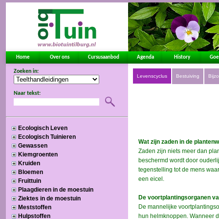
Home
Over ons
Cursusaanbod
Agenda
History
Goe
Zoeken in:
Naar tekst:
Ecologisch Leven
Ecologisch Tuinieren
Gewassen
Kiemgroenten
Kruiden
Bloemen
Fruittuin
Plaagdieren in de moestuin
Ziektes in de moestuin
Meststoffen
Hulpstoffen