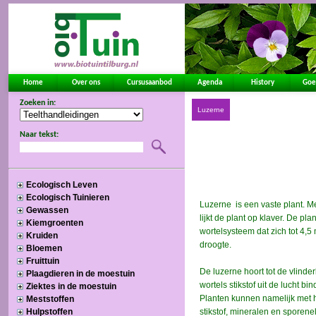
Home
Over ons
Cursusaanbod
Agenda
History
Goe
Zoeken in:
Naar tekst:
Ecologisch Leven
Ecologisch Tuinieren
Gewassen
Kiemgroenten
Kruiden
Bloemen
Fruittuin
Plaagdieren in de moestuin
Ziektes in de moestuin
Meststoffen
Hulpstoffen