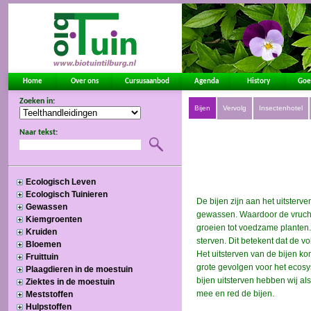
Home
Over ons
Cursusaanbod
Agenda
History
Goe
Zoeken in:
Naar tekst:
Ecologisch Leven
Ecologisch Tuinieren
Gewassen
Kiemgroenten
Kruiden
Bloemen
Fruittuin
Plaagdieren in de moestuin
Ziektes in de moestuin
Meststoffen
Hulpstoffen