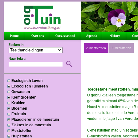
Home
Over ons
Cursusaanbod
Agenda
History
Goe
Zoeken in:
Naar tekst:
Ecologisch Leven
Ecologisch Tuinieren
Gewassen
Kiemgroenten
Kruiden
Bloemen
Fruittuin
Plaagdieren in de moestuin
Ziektes in de moestuin
Meststoffen
Hulpstoffen